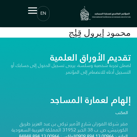
EN
محمود إيرول قِلِج
© جميع الحقوق محفوظة | جائزة عبداللطيف الفوزان لعمارة المساجد ©2026
تقديم الأوراق العلمية
لضمان تجربة شخصية وسلسة، يرجى تسجيل الدخول إلى حسابك أو
التسجيل أدناه للانضمام إلى المؤتمر.
إلهام لعمارة المساجد
المكتب
مقر شركة الفوزان شارع الأمير تركي بن عبد العزيز طريق
الكورنيش، ص. ب 38 الخبر 31952 المملكة العربية السعودية
الهاتف: 00966 13 894 0909
الفاكس: 00966 13 894 84848